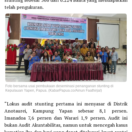
stunting sebesar 566 dari 6.224 Balita yang mendapatkan
telah pengukuran.
Foto bersama usai pembukaan deseminasi penanganan stunting di
Kepulauan Yapen, Papua. (KabarPapua.co/Ainun Faathirjal)
“Lokus audit stunting pertama ini menyasar di Distrik
Anotaurei, Kampung Yapan sebesar 8,1 persen.
Imanadoa 7,6 persen dan Warari 1,9 persen. Audit ini
bukan Audit Akuntabilitas, namun untuk mencegah kasus