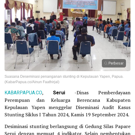
Perbesar
Suasana Deseminasi penanganan stunting di Kepulauan Yapen, Papua.
(KabarPapua.co/Ainun Faathirjal)
KABARPAPUA.CO
,
Serui
-Dinas Pemberdayaan
Perempuan dan Keluarga Berencana Kabupaten
Kepulauan Yapen menggelar Diseminasi Audit Kasus
Stunting Siklus I Tahun 2024, Kamis 19 September 2024.
Desiminasi stunting berlangsung di Gedung Silas Papare
Serui dengan memuat 4 indikator. Selain pembentukan