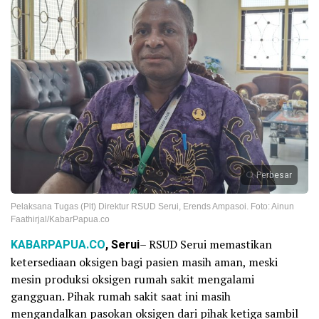
Perbesar
Pelaksana Tugas (Plt) Direktur RSUD Serui, Erends Ampasoi. Foto: Ainun
Faathirjal/KabarPapua.co
KABARPAPUA.CO
, Serui
– RSUD Serui memastikan
ketersediaan oksigen bagi pasien masih aman, meski
mesin produksi oksigen rumah sakit mengalami
gangguan. Pihak rumah sakit saat ini masih
mengandalkan pasokan oksigen dari pihak ketiga sambil