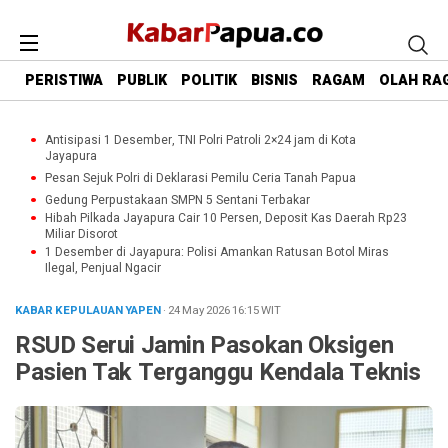
PERISTIWA
PUBLIK
POLITIK
BISNIS
RAGAM
OLAH RA
Antisipasi 1 Desember, TNI Polri Patroli 2×24 jam di Kota
Jayapura
Pesan Sejuk Polri di Deklarasi Pemilu Ceria Tanah Papua
Gedung Perpustakaan SMPN 5 Sentani Terbakar
Hibah Pilkada Jayapura Cair 10 Persen, Deposit Kas Daerah Rp23
Miliar Disorot
1 Desember di Jayapura: Polisi Amankan Ratusan Botol Miras
Ilegal, Penjual Ngacir
KABAR KEPULAUAN YAPEN
· 24 May 2026
16:15
WIT
RSUD Serui Jamin Pasokan Oksigen
Pasien Tak Terganggu Kendala Teknis