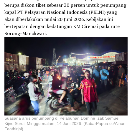
berupa diskon tiket sebesar 30 persen untuk penumpang
kapal PT Pelayaran Nasional Indonesia (PELNI) yang
akan diberlakukan mulai 20 Juni 2026. Kebijakan ini
bertepatan dengan kedatangan KM Ciremai pada rute
Sorong-Manokwari.
Suasana arus penumpang di Pelabuhan Domine Izak Samuel
Kijne Serui, Minggu malam, 14 Juni 2026. (KabarPapua.co/Ainun
Faathirjal)