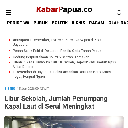
PERISTIWA
PUBLIK
POLITIK
BISNIS
RAGAM
OLAH RA
Antisipasi 1 Desember, TNI Polri Patroli 2×24 jam di Kota
Jayapura
Pesan Sejuk Polri di Deklarasi Pemilu Ceria Tanah Papua
Gedung Perpustakaan SMPN 5 Sentani Terbakar
Hibah Pilkada Jayapura Cair 10 Persen, Deposit Kas Daerah Rp23
Miliar Disorot
1 Desember di Jayapura: Polisi Amankan Ratusan Botol Miras
Ilegal, Penjual Ngacir
BISNIS
· 15 Jun 2026
09:42
WIT
Libur Sekolah, Jumlah Penumpang
Kapal Laut di Serui Meningkat