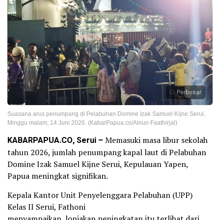
Perbesar
Suasana arus penumpang di Pelabuhan Domine Izak Samuel Kijne Serui,
Minggu malam, 14 Juni 2026. (KabarPapua.co/Ainun Faathirjal)
KABARPAPUA.CO, Serui –
Memasuki masa libur sekolah
tahun 2026, jumlah penumpang kapal laut di Pelabuhan
Domine Izak Samuel Kijne Serui, Kepulauan Yapen,
Papua meningkat signifikan.
Kepala Kantor Unit Penyelenggara Pelabuhan (UPP)
Kelas II Serui, Fathoni
menyampaikan, lonjakan peningkatan itu terlihat dari