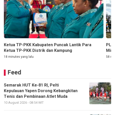
Ketua TP-PKK Kabupaten Puncak Lantik Para
PLN 
Ketua TP-PKK Distrik dan Kampung
Mini
18 minutes yang lalu
58 min
Feed
Semarak HUT Ke-81 RI, Pelti
Kepulauan Yapen Dorong Kebangkitan
Tenis dan Pembinaan Atlet Muda
10 August 2026 - 08:54 WIT