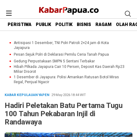
PERISTIWA
PUBLIK
POLITIK
BISNIS
RAGAM
OLAH RA
Antisipasi 1 Desember, TNI Polri Patroli 2×24 jam di Kota
Jayapura
Pesan Sejuk Polri di Deklarasi Pemilu Ceria Tanah Papua
Gedung Perpustakaan SMPN 5 Sentani Terbakar
Hibah Pilkada Jayapura Cair 10 Persen, Deposit Kas Daerah Rp23
Miliar Disorot
1 Desember di Jayapura: Polisi Amankan Ratusan Botol Miras
Ilegal, Penjual Ngacir
KABAR KEPULAUAN YAPEN
· 29 May 2026
18:44
WIT
Hadiri Peletakan Batu Pertama Tugu
100 Tahun Pekabaran Injil di
Randawaya