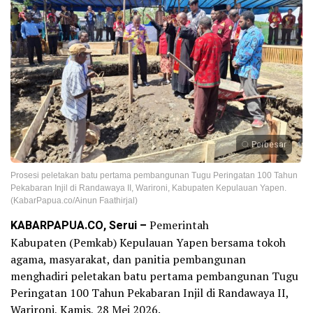
Perbesar
Prosesi peletakan batu pertama pembangunan Tugu Peringatan 100 Tahun
Pekabaran Injil di Randawaya II, Warironi, Kabupaten Kepulauan Yapen.
(KabarPapua.co/Ainun Faathirjal)
KABARPAPUA.CO, Serui –
Pemerintah
Kabupaten (Pemkab) Kepulauan Yapen bersama tokoh
agama, masyarakat, dan panitia pembangunan
menghadiri peletakan batu pertama pembangunan Tugu
Peringatan 100 Tahun Pekabaran Injil di Randawaya II,
Warironi, Kamis, 28 Mei 2026.