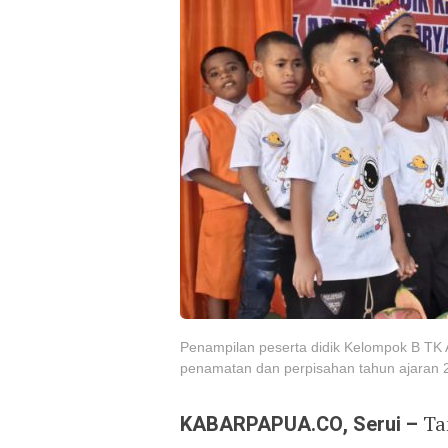
Penampilan peserta didik Kelompok B TK 
penamatan dan perpisahan tahun ajaran 2
KABARPAPUA.CO, Serui –
Ta