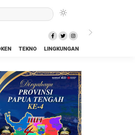
lu Ceria Tanah Papua
OKEN
TEKNO
LINGKUNGAN
aerah Rp23 Miliar Disorot