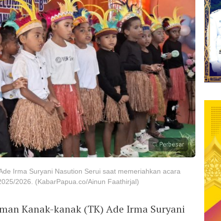
Perbesar
Ade Irma Suryani Nasution Serui saat memeriahkan acara
025/2026. (KabarPapua.co/Ainun Faathirjal)
man Kanak-kanak (TK) Ade Irma Suryani