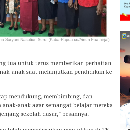
a Suryani Nasution Serui (KabarPapua.co/Ainun Faathirjal)
ng tua untuk terus memberikan perhatian
ak-anak saat melanjutkan pendidikan ke
etap mendukung, membimbing, dan
 anak-anak agar semangat belajar mereka
jenjang sekolah dasar,” pesannya.
ng telah menyelesaikan pendidikan di TK,