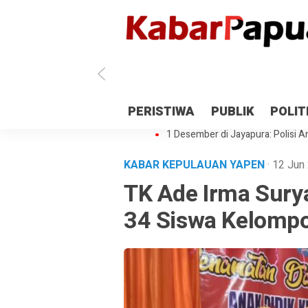
Antisipasi 1 Desember, TNI Polri 
PERISTIWA
PUBLIK
POLIT
Gedung Perpustakaan SMPN 5 Se
1 Desember di Jayapura: Polisi Am
KABAR KEPULAUAN YAPEN
· 12 Ju
TK Ade Irma Sury
34 Siswa Kelomp