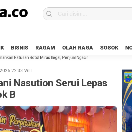
Patroli 2×24 jam di Kota Jayapura
Pesan Sejuk Polri di Deklarasi Pemi
IK
BISNIS
RAGAM
OLAH RAGA
SOSOK
N
ntani Terbakar
Hibah Pilkada Jayapura Cair 10 Persen, Deposit Kas D
ankan Ratusan Botol Miras Ilegal, Penjual Ngacir
n 2026
22:33
WIT
ani Nasution Serui Lepas
ok B