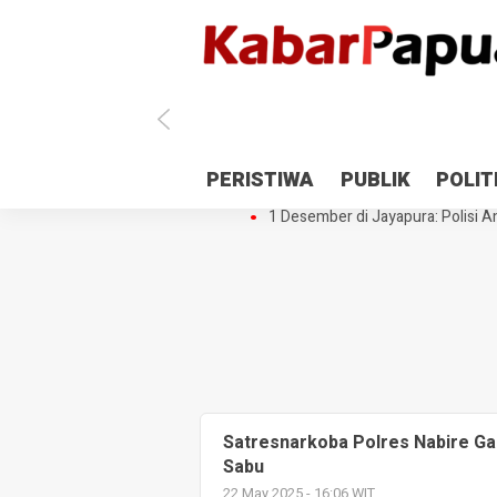
Antisipasi 1 Desember, TNI Polri 
PERISTIWA
PUBLIK
POLIT
Gedung Perpustakaan SMPN 5 Se
1 Desember di Jayapura: Polisi Am
Satresnarkoba Polres Nabire Ga
Sabu
22 May 2025 - 16:06 WIT