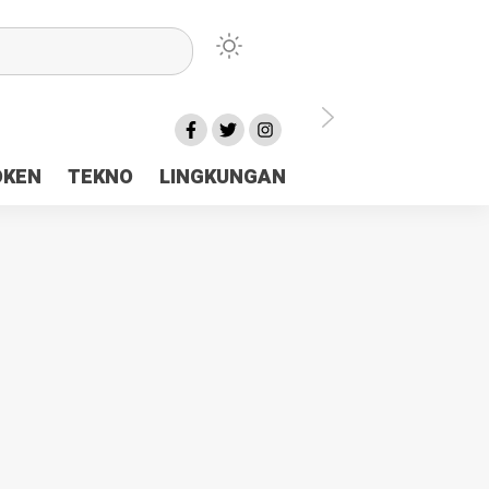
lu Ceria Tanah Papua
OKEN
TEKNO
LINGKUNGAN
aerah Rp23 Miliar Disorot