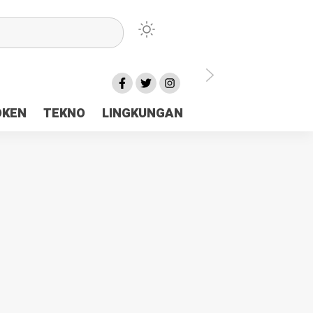
lu Ceria Tanah Papua
OKEN
TEKNO
LINGKUNGAN
aerah Rp23 Miliar Disorot