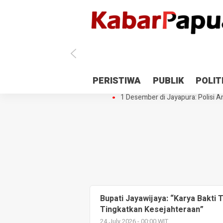
Antisipasi 1 Desember, TNI Polri 
PERISTIWA
PUBLIK
POLIT
Gedung Perpustakaan SMPN 5 Se
1 Desember di Jayapura: Polisi Am
Bupati Jayawijaya: “Karya Bakt
Tingkatkan Kesejahteraan”
24 July 2026 - 00:00 WIT