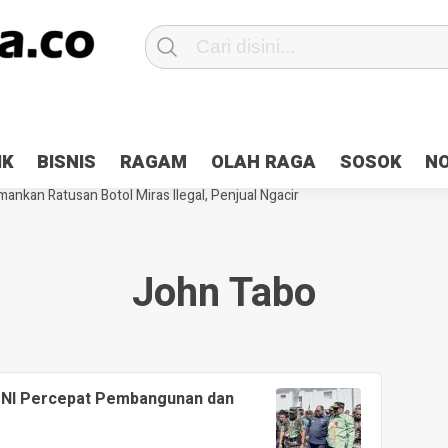
Patroli 2×24 jam di Kota Jayapura
Pesan Sejuk Polri di Deklarasi Pemi
IK
BISNIS
RAGAM
OLAH RAGA
SOSOK
N
ntani Terbakar
Hibah Pilkada Jayapura Cair 10 Persen, Deposit Kas D
ankan Ratusan Botol Miras Ilegal, Penjual Ngacir
John Tabo
i TNI Percepat Pembangunan dan