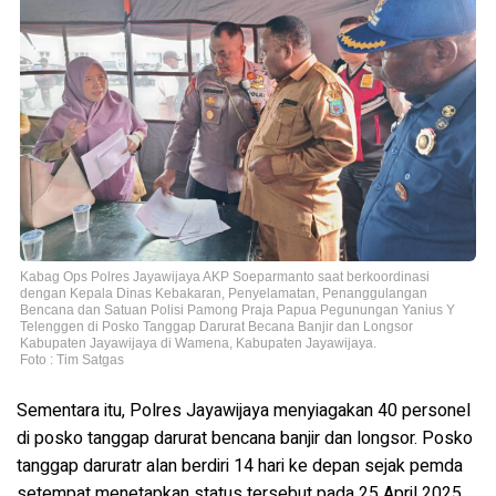
Kabag Ops Polres Jayawijaya AKP Soeparmanto saat berkoordinasi
dengan Kepala Dinas Kebakaran, Penyelamatan, Penanggulangan
Bencana dan Satuan Polisi Pamong Praja Papua Pegunungan Yanius Y
Telenggen di Posko Tanggap Darurat Becana Banjir dan Longsor
Kabupaten Jayawijaya di Wamena, Kabupaten Jayawijaya.
Foto : Tim Satgas
Sementara itu, Polres Jayawijaya menyiagakan 40 personel
di posko tanggap darurat bencana banjir dan longsor. Posko
tanggap daruratr alan berdiri 14 hari ke depan sejak pemda
setempat menetapkan status tersebut pada 25 April 2025.