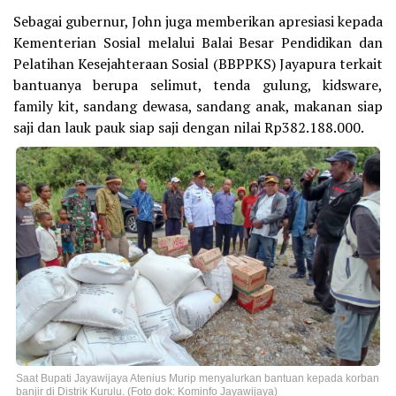
Sebagai gubernur, John juga memberikan apresiasi kepada
Kementerian Sosial melalui Balai Besar Pendidikan dan
Pelatihan Kesejahteraan Sosial (BBPPKS) Jayapura terkait
bantuanya berupa selimut, tenda gulung, kidsware,
family kit, sandang dewasa, sandang anak, makanan siap
saji dan lauk pauk siap saji dengan nilai Rp382.188.000.
Saat Bupati Jayawijaya Atenius Murip menyalurkan bantuan kepada korban
banjir di Distrik Kurulu. (Foto dok: Kominfo Jayawijaya)