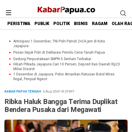
PERISTIWA
PUBLIK
POLITIK
BISNIS
RAGAM
OLAH RA
Antisipasi 1 Desember, TNI Polri Patroli 2×24 jam di Kota
Jayapura
Pesan Sejuk Polri di Deklarasi Pemilu Ceria Tanah Papua
Gedung Perpustakaan SMPN 5 Sentani Terbakar
Hibah Pilkada Jayapura Cair 10 Persen, Deposit Kas Daerah Rp23
Miliar Disorot
1 Desember di Jayapura: Polisi Amankan Ratusan Botol Miras
Ilegal, Penjual Ngacir
KABAR PAPUA TENGAH
· 6 Aug 2024
18:29
WIT
Ribka Haluk Bangga Terima Duplikat
Bendera Pusaka dari Megawati