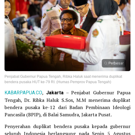
Perbesar
Penjabat Gubernur Papua Tengah, Ribka Haluk saat menerima duplikat
bendera pusaka HUT ke-79 RI. (Humas Pemprov Papua Tengah)
KABARPAPUA.CO
,
Jakarta
– Penjabat Gubernur Papua
Tengah, Dr. Ribka Haluk S.Sos, M.M menerima duplikat
bendera pusaka ke-12 dari Badan Pembinaan Ideologi
Pancasila (BPIP), di Balai Samudra, Jakarta Pusat.
Penyerahan duplikat bendera pusaka kepada gubernur
seluruh Indonesia berlangsung pada Senin 5 Agustus