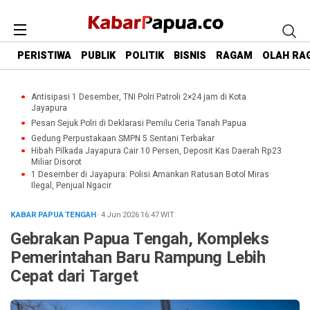
PERISTIWA
PUBLIK
POLITIK
BISNIS
RAGAM
OLAH RA
Antisipasi 1 Desember, TNI Polri Patroli 2×24 jam di Kota
Jayapura
Pesan Sejuk Polri di Deklarasi Pemilu Ceria Tanah Papua
Gedung Perpustakaan SMPN 5 Sentani Terbakar
Hibah Pilkada Jayapura Cair 10 Persen, Deposit Kas Daerah Rp23
Miliar Disorot
1 Desember di Jayapura: Polisi Amankan Ratusan Botol Miras
Ilegal, Penjual Ngacir
KABAR PAPUA TENGAH
· 4 Jun 2026
16:47
WIT
Gebrakan Papua Tengah, Kompleks
Pemerintahan Baru Rampung Lebih
Cepat dari Target