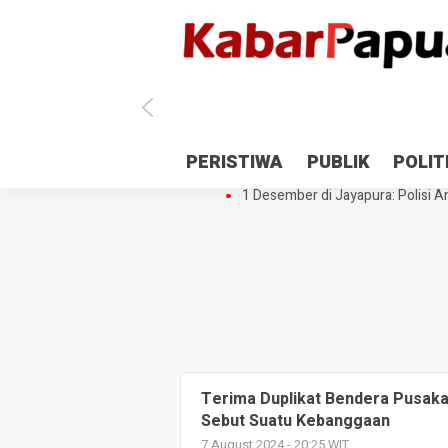
Antisipasi 1 Desember, TNI Polri 
PERISTIWA
PUBLIK
POLIT
Gedung Perpustakaan SMPN 5 Se
1 Desember di Jayapura: Polisi Am
Terima Duplikat Bendera Pusaka 
Sebut Suatu Kebanggaan
7 August 2024 - 20:25 WIT