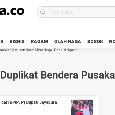
Patroli 2×24 jam di Kota Jayapura
Pesan Sejuk Polri di Deklarasi Pemi
IK
BISNIS
RAGAM
OLAH RAGA
SOSOK
N
ntani Terbakar
Hibah Pilkada Jayapura Cair 10 Persen, Deposit Kas D
ankan Ratusan Botol Miras Ilegal, Penjual Ngacir
Duplikat Bendera Pusaka
dari BPIP, Pj Bupati Jayapura