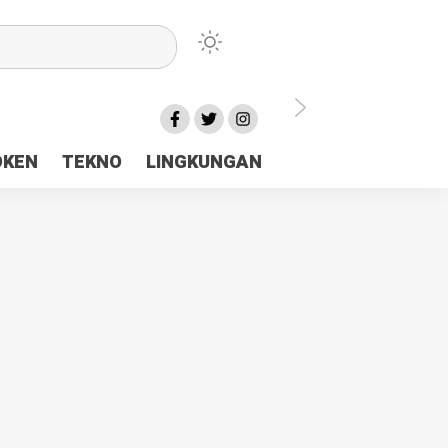
lu Ceria Tanah Papua
OKEN
TEKNO
LINGKUNGAN
aerah Rp23 Miliar Disorot