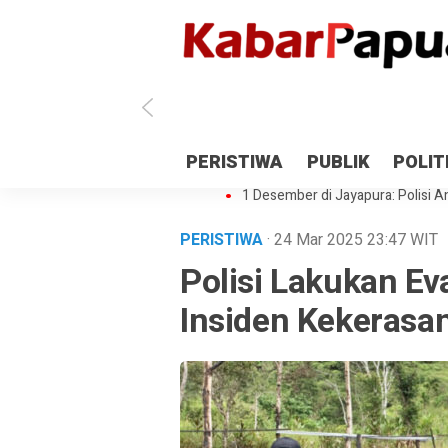
Antisipasi 1 Desember, TNI Polri 
PERISTIWA
PUBLIK
POLIT
Gedung Perpustakaan SMPN 5 Se
1 Desember di Jayapura: Polisi Am
PERISTIWA
· 24 Mar 2025
23:47
WIT
Polisi Lakukan Ev
Insiden Kekerasa