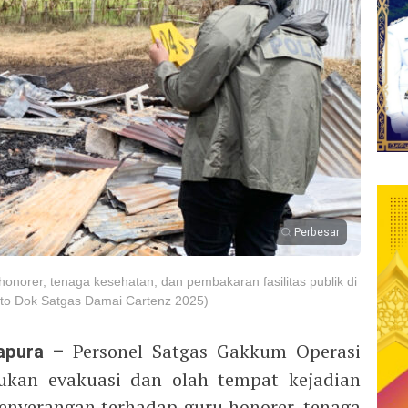
Perbesar
onorer, tenaga kesehatan, dan pembakaran fasilitas publik di
oto Dok Satgas Damai Cartenz 2025)
apura –
Personel Satgas Gakkum Operasi
kan evakuasi dan olah tempat kejadian
penyerangan terhadap guru honorer, tenaga