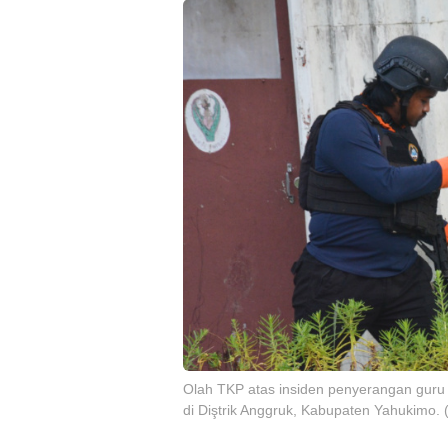
Olah TKP atas insiden penyerangan guru 
di Diştrik Anggruk, Kabupaten Yahukimo.