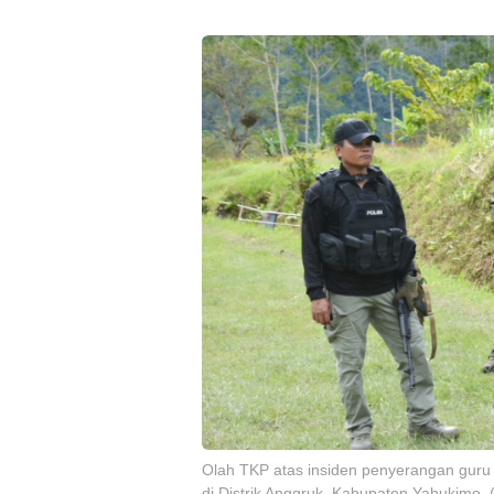
Olah TKP atas insiden penyerangan guru 
di Diştrik Anggruk, Kabupaten Yahukimo.