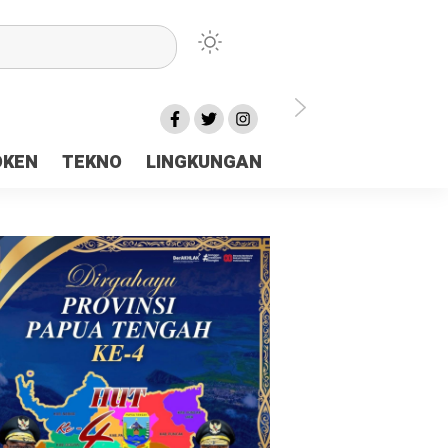
lu Ceria Tanah Papua
OKEN
TEKNO
LINGKUNGAN
aerah Rp23 Miliar Disorot