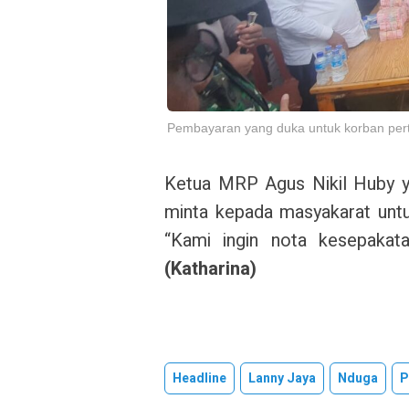
Pembayaran yang duka untuk korban pert
Ketua MRP Agus Nikil Huby y
minta kepada masyakarat unt
“Kami ingin nota kesepakata
(Katharina)
Headline
Lanny Jaya
Nduga
P