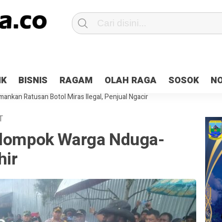
Patroli 2×24 jam di Kota Jayapura
Pesan Sejuk Polri di Deklarasi Pemi
IK
BISNIS
RAGAM
OLAH RAGA
SOSOK
N
ntani Terbakar
Hibah Pilkada Jayapura Cair 10 Persen, Deposit Kas D
ankan Ratusan Botol Miras Ilegal, Penjual Ngacir
T
elompok Warga Nduga-
hir