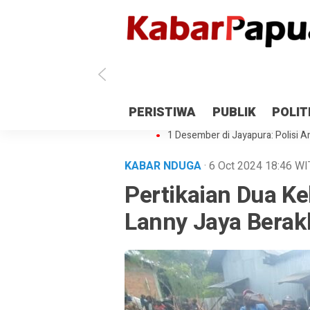
Antisipasi 1 Desember, TNI Polri 
PERISTIWA
PUBLIK
POLIT
Gedung Perpustakaan SMPN 5 Se
1 Desember di Jayapura: Polisi Am
KABAR NDUGA
· 6 Oct 2024
18:46
WI
Pertikaian Dua K
Lanny Jaya Berak