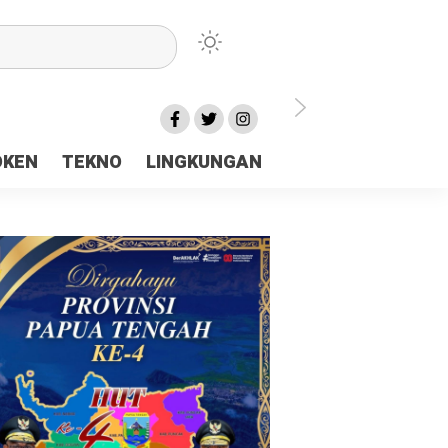
lu Ceria Tanah Papua
OKEN
TEKNO
LINGKUNGAN
aerah Rp23 Miliar Disorot