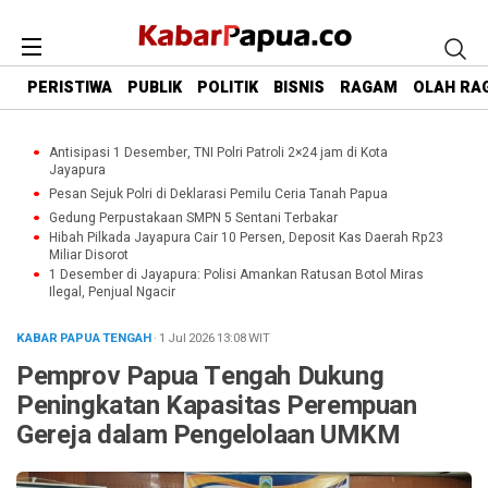
PERISTIWA
PUBLIK
POLITIK
BISNIS
RAGAM
OLAH RA
Antisipasi 1 Desember, TNI Polri Patroli 2×24 jam di Kota
Jayapura
Pesan Sejuk Polri di Deklarasi Pemilu Ceria Tanah Papua
Gedung Perpustakaan SMPN 5 Sentani Terbakar
Hibah Pilkada Jayapura Cair 10 Persen, Deposit Kas Daerah Rp23
Miliar Disorot
1 Desember di Jayapura: Polisi Amankan Ratusan Botol Miras
Ilegal, Penjual Ngacir
KABAR PAPUA TENGAH
· 1 Jul 2026
13:08
WIT
Pemprov Papua Tengah Dukung
Peningkatan Kapasitas Perempuan
Gereja dalam Pengelolaan UMKM