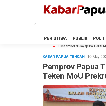
Antisipasi 1 Desember, TNI Polri 
PERISTIWA
PUBLIK
POLIT
Gedung Perpustakaan SMPN 5 Se
1 Desember di Jayapura: Polisi Am
KABAR PAPUA TENGAH
· 30 May 2
Pemprov Papua T
Teken MoU Prekru