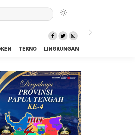
lu Ceria Tanah Papua
OKEN
TEKNO
LINGKUNGAN
aerah Rp23 Miliar Disorot