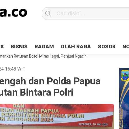
Patroli 2×24 jam di Kota Jayapura
Pesan Sejuk Polri di Deklarasi Pemi
IK
BISNIS
RAGAM
OLAH RAGA
SOSOK
N
ntani Terbakar
Hibah Pilkada Jayapura Cair 10 Persen, Deposit Kas D
ankan Ratusan Botol Miras Ilegal, Penjual Ngacir
024
16:48
WIT
engah dan Polda Papua
tan Bintara Polri