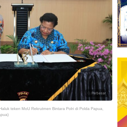
Perbesar
aluk teken MoU Rekrutmen Bintara Polri di Polda Papua,
apua)