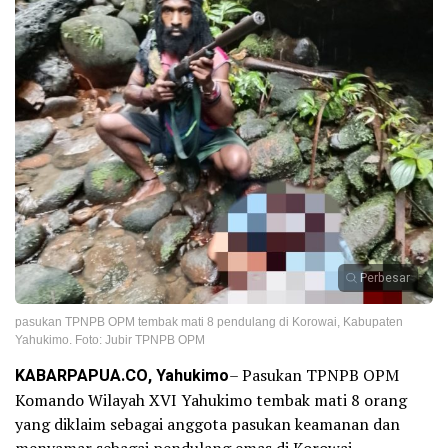
Perbesar
pasukan TPNPB OPM tembak mati 8 pendulang di Korowai, Kabupaten
Yahukimo. Foto: Jubir TPNPB OPM
KABARPAPUA.CO, Yahukimo
– Pasukan TPNPB OPM
Komando Wilayah XVI Yahukimo tembak mati 8 orang
yang diklaim sebagai anggota pasukan keamanan dan