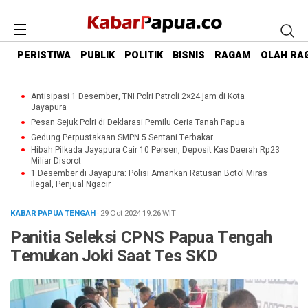
PERISTIWA
PUBLIK
POLITIK
BISNIS
RAGAM
OLAH RA
Antisipasi 1 Desember, TNI Polri Patroli 2×24 jam di Kota
Jayapura
Pesan Sejuk Polri di Deklarasi Pemilu Ceria Tanah Papua
Gedung Perpustakaan SMPN 5 Sentani Terbakar
Hibah Pilkada Jayapura Cair 10 Persen, Deposit Kas Daerah Rp23
Miliar Disorot
1 Desember di Jayapura: Polisi Amankan Ratusan Botol Miras
Ilegal, Penjual Ngacir
KABAR PAPUA TENGAH
· 29 Oct 2024
19:26
WIT
Panitia Seleksi CPNS Papua Tengah
Temukan Joki Saat Tes SKD