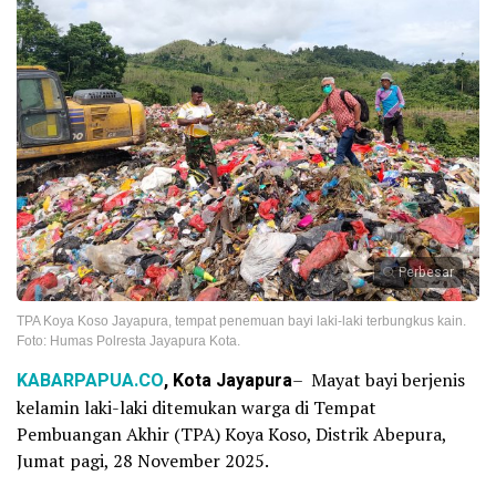
Perbesar
TPA Koya Koso Jayapura, tempat penemuan bayi laki-laki terbungkus kain.
Foto: Humas Polresta Jayapura Kota.
KABARPAPUA.CO
, Kota Jayapura
– Mayat bayi berjenis
kelamin laki-laki ditemukan warga di Tempat
Pembuangan Akhir (TPA) Koya Koso, Distrik Abepura,
Jumat pagi, 28 November 2025.‎