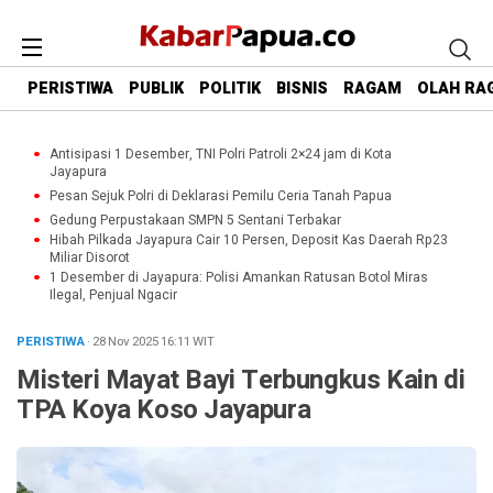
PERISTIWA
PUBLIK
POLITIK
BISNIS
RAGAM
OLAH RA
Antisipasi 1 Desember, TNI Polri Patroli 2×24 jam di Kota
Jayapura
Pesan Sejuk Polri di Deklarasi Pemilu Ceria Tanah Papua
Gedung Perpustakaan SMPN 5 Sentani Terbakar
Hibah Pilkada Jayapura Cair 10 Persen, Deposit Kas Daerah Rp23
Miliar Disorot
1 Desember di Jayapura: Polisi Amankan Ratusan Botol Miras
Ilegal, Penjual Ngacir
PERISTIWA
· 28 Nov 2025
16:11
WIT
Misteri Mayat Bayi Terbungkus Kain di
TPA Koya Koso Jayapura