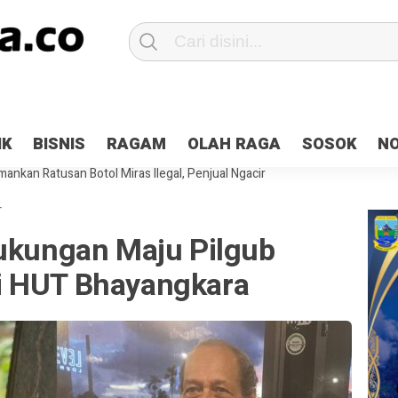
Patroli 2×24 jam di Kota Jayapura
Pesan Sejuk Polri di Deklarasi Pemi
IK
BISNIS
RAGAM
OLAH RAGA
SOSOK
N
ntani Terbakar
Hibah Pilkada Jayapura Cair 10 Persen, Deposit Kas D
ankan Ratusan Botol Miras Ilegal, Penjual Ngacir
T
Dukungan Maju Pilgub
i HUT Bhayangkara