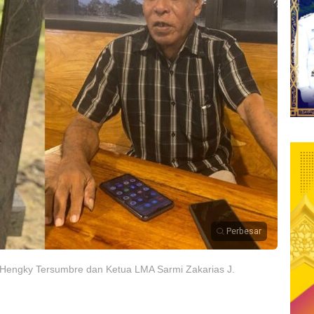
Perbesar
 Hengky Tersumbre dan Ketua LMA Sarmi Zakarias J.