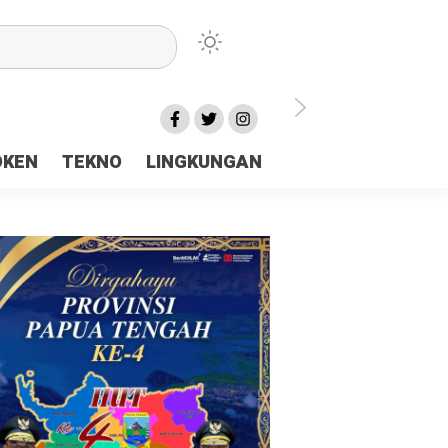
lu Ceria Tanah Papua
OKEN
TEKNO
LINGKUNGAN
aerah Rp23 Miliar Disorot