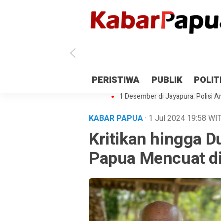
Antisipasi 1 Desember, TNI Polri 
PERISTIWA
PUBLIK
POLIT
Gedung Perpustakaan SMPN 5 Se
1 Desember di Jayapura: Polisi Am
KABAR PAPUA
· 1 Jul 2024
19:58
WI
Kritikan hingga 
Papua Mencuat d