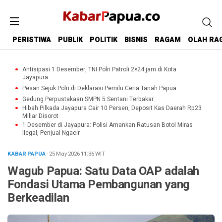
PERISTIWA
PUBLIK
POLITIK
BISNIS
RAGAM
OLAH RA
Antisipasi 1 Desember, TNI Polri Patroli 2×24 jam di Kota
Jayapura
Pesan Sejuk Polri di Deklarasi Pemilu Ceria Tanah Papua
Gedung Perpustakaan SMPN 5 Sentani Terbakar
Hibah Pilkada Jayapura Cair 10 Persen, Deposit Kas Daerah Rp23
Miliar Disorot
1 Desember di Jayapura: Polisi Amankan Ratusan Botol Miras
Ilegal, Penjual Ngacir
KABAR PAPUA
· 25 May 2026
11:36
WIT
Wagub Papua: Satu Data OAP adalah
Fondasi Utama Pembangunan yang
Berkeadilan