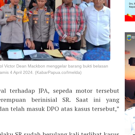
ol Victor Dean Mackbon menggelar barang bukti belasan
amis 4 April 2024. (KabarPapua.co/Imelda)
wal terhadap JPA, sepeda motor tersebut
erempuan berinisial SR. Saat ini yang
an telah masuk DPO atas kasus tersebut,”
laku SR sudah berulang kali terlibat kasus