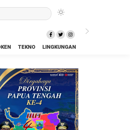
lu Ceria Tanah Papua
OKEN
TEKNO
LINGKUNGAN
aerah Rp23 Miliar Disorot