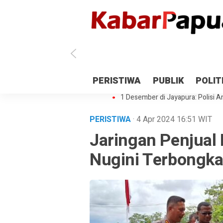
Antisipasi 1 Desember, TNI Polri 
PERISTIWA
PUBLIK
POLIT
Gedung Perpustakaan SMPN 5 Se
1 Desember di Jayapura: Polisi Am
PERISTIWA
· 4 Apr 2024
16:51
WIT
Jaringan Penjual
Nugini Terbongka