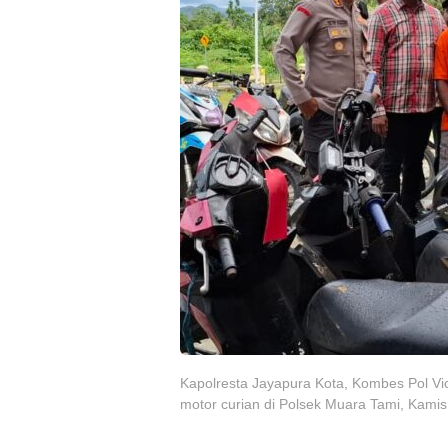
Kapolresta Jayapura Kota, Kombes Pol V
motor curian di Polsek Muara Tami, Kamis