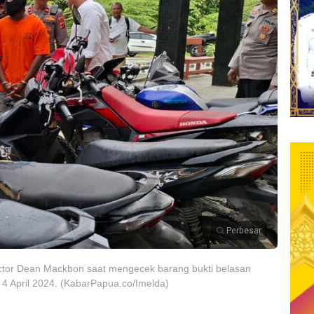
Perbesar
ictor Dean Mackbon saat mengecek barang bukti belasan
 4 April 2024. (KabarPapua.co/Imelda)