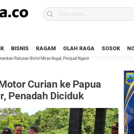
Patroli 2×24 jam di Kota Jayapura
Pesan Sejuk Polri di Deklarasi Pemi
IK
BISNIS
RAGAM
OLAH RAGA
SOSOK
N
ntani Terbakar
Hibah Pilkada Jayapura Cair 10 Persen, Deposit Kas D
ankan Ratusan Botol Miras Ilegal, Penjual Ngacir
 Motor Curian ke Papua
r, Penadah Diciduk