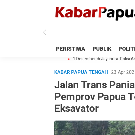
Antisipasi 1 Desember, TNI Polri 
PERISTIWA
PUBLIK
POLIT
Gedung Perpustakaan SMPN 5 Se
1 Desember di Jayapura: Polisi Am
KABAR PAPUA TENGAH
· 23 Apr 20
Jalan Trans Pania
Pemprov Papua T
Eksavator