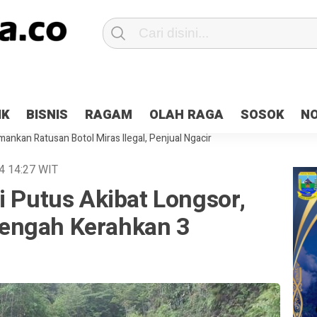
Patroli 2×24 jam di Kota Jayapura
Pesan Sejuk Polri di Deklarasi Pemi
IK
BISNIS
RAGAM
OLAH RAGA
SOSOK
N
ntani Terbakar
Hibah Pilkada Jayapura Cair 10 Persen, Deposit Kas D
ankan Ratusan Botol Miras Ilegal, Penjual Ngacir
24
14:27
WIT
i Putus Akibat Longsor,
engah Kerahkan 3