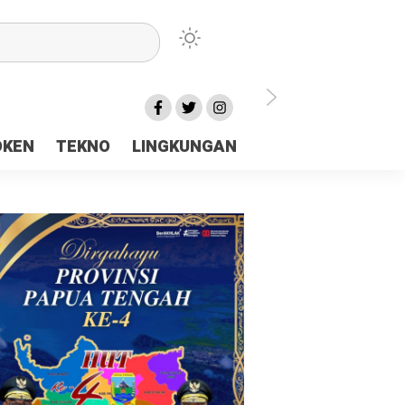
lu Ceria Tanah Papua
OKEN
TEKNO
LINGKUNGAN
aerah Rp23 Miliar Disorot