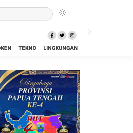
lu Ceria Tanah Papua
OKEN
TEKNO
LINGKUNGAN
aerah Rp23 Miliar Disorot