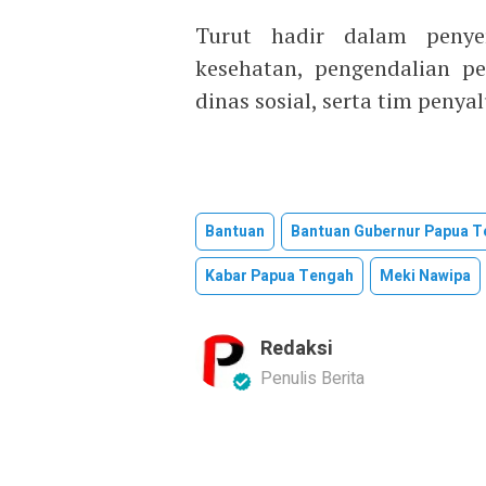
Turut hadir dalam penye
kesehatan, pengendalian p
dinas sosial, serta tim peny
Bantuan
Bantuan Gubernur Papua 
Kabar Papua Tengah
Meki Nawipa
Redaksi
Penulis Berita