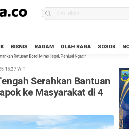
Patroli 2×24 jam di Kota Jayapura
Pesan Sejuk Polri di Deklarasi Pemi
IK
BISNIS
RAGAM
OLAH RAGA
SOSOK
N
ntani Terbakar
Hibah Pilkada Jayapura Cair 10 Persen, Deposit Kas D
ankan Ratusan Botol Miras Ilegal, Penjual Ngacir
025
15:27
WIT
Tengah Serahkan Bantuan
apok ke Masyarakat di 4