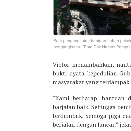
Saat pengangkutan bantuan bahan pokok
pengangkutan. (Foto Dok Humas Pempri
Victor menambahkan, nantu
bukti nyata kepedulian Gu
masyarakat yang terdampak 
“Kami berharap, bantuan d
barjalan baik. Sehingga pe
terdampak. Semoga juga cua
berjalan dengan lancar,” jelas