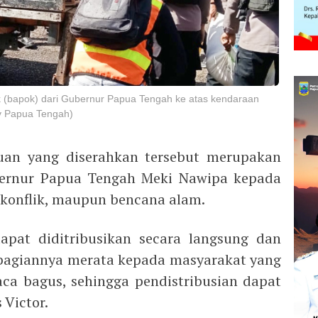
 (bapok) dari Gubernur Papua Tengah ke atas kendaraan
v Papua Tengah)
an yang diserahkan tersebut merupakan
bernur Papua Tengah Meki Nawipa kepada
konflik, maupun bencana alam.
apat diditribusikan secara langsung dan
mbagiannya merata kepada masyarakat yang
ca bagus, sehingga pendistribusian dapat
 Victor.