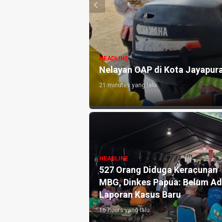
HEADLINE
at Besar
Nelayan OAP di Kota Jayapur
21 minutes yang lalu
HEADLINE
aya Optimis FBLB
527 Orang Diduga Keracunan
026 Tingkatkan
MBG, Dinkes Papua: Belum A
n Ekonomi Daerah
Laporan Kasus Baru
16 hours yang lalu