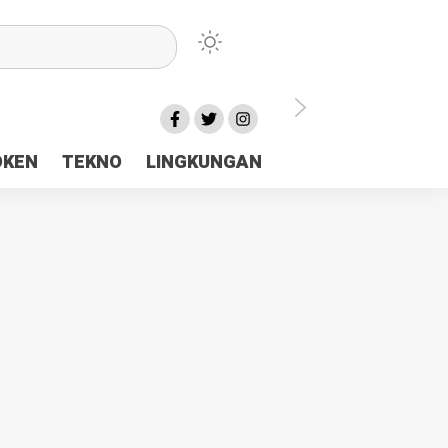
lu Ceria Tanah Papua
OKEN
TEKNO
LINGKUNGAN
aerah Rp23 Miliar Disorot