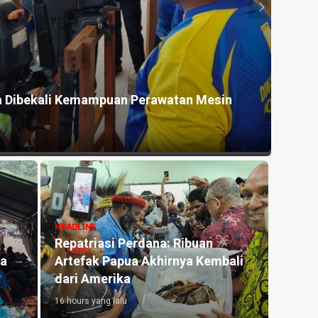
HEADLI
a Dibekali Kemampuan Perawatan Mesin
Wamen
20 hours
HEADLI
Raya
HEADLINE
Repatriasi Perdana: Ribuan
Papua
da
Artefak Papua Akhirnya Kembali
Penye
dari Amerika
Olah
16 hours yang lalu
21 hours