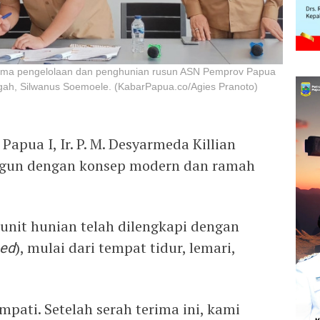
ima pengelolaan dan penghunian rusun ASN Pemprov Papua
gah, Silwanus Soemoele. (KabarPapua.co/Agies Pranoto)
apua I, Ir. P. M. Desyarmeda Killian
angun dengan konsep modern dan ramah
unit hunian telah dilengkapi dengan
hed
), mulai dari tempat tidur, lemari,
mpati. Setelah serah terima ini, kami