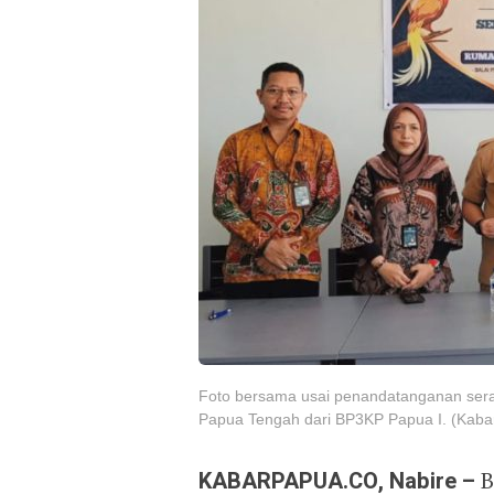
Foto bersama usai penandatanganan ser
Papua Tengah dari BP3KP Papua I. (Kaba
KABARPAPUA.CO, Nabire –
B