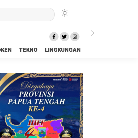
lu Ceria Tanah Papua
OKEN
TEKNO
LINGKUNGAN
aerah Rp23 Miliar Disorot