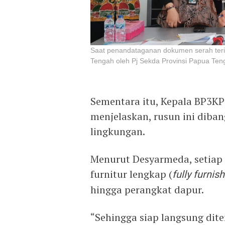
Saat penandataganan dokumen serah ter
Tengah oleh Pj Sekda Provinsi Papua Ten
Sementara itu, Kepala BP3KP P
menjelaskan, rusun ini dib
lingkungan.
Menurut Desyarmeda, setiap 
furnitur lengkap (
fully furnis
hingga perangkat dapur.
“Sehingga siap langsung dite