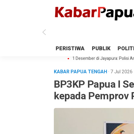
Antisipasi 1 Desember, TNI Polri 
PERISTIWA
PUBLIK
POLIT
Gedung Perpustakaan SMPN 5 Se
1 Desember di Jayapura: Polisi Am
KABAR PAPUA TENGAH
· 7 Jul 2026
BP3KP Papua I S
kepada Pemprov 