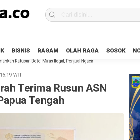
Patroli 2×24 jam di Kota Jayapura
Pesan Sejuk Polri di Deklarasi Pemi
IK
BISNIS
RAGAM
OLAH RAGA
SOSOK
N
ntani Terbakar
Hibah Pilkada Jayapura Cair 10 Persen, Deposit Kas D
ankan Ratusan Botol Miras Ilegal, Penjual Ngacir
16:19
WIT
erah Terima Rusun ASN
Papua Tengah