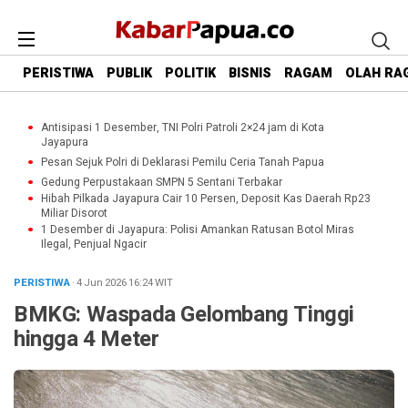
PERISTIWA
PUBLIK
POLITIK
BISNIS
RAGAM
OLAH RA
Antisipasi 1 Desember, TNI Polri Patroli 2×24 jam di Kota
Jayapura
Pesan Sejuk Polri di Deklarasi Pemilu Ceria Tanah Papua
Gedung Perpustakaan SMPN 5 Sentani Terbakar
Hibah Pilkada Jayapura Cair 10 Persen, Deposit Kas Daerah Rp23
Miliar Disorot
1 Desember di Jayapura: Polisi Amankan Ratusan Botol Miras
Ilegal, Penjual Ngacir
PERISTIWA
· 4 Jun 2026
16:24
WIT
BMKG: Waspada Gelombang Tinggi
hingga 4 Meter