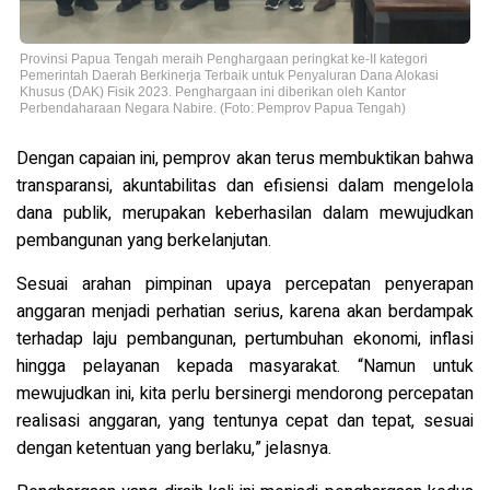
Provinsi Papua Tengah meraih Penghargaan peringkat ke-II kategori
Pemerintah Daerah Berkinerja Terbaik untuk Penyaluran Dana Alokasi
Khusus (DAK) Fisik 2023. Penghargaan ini diberikan oleh Kantor
Perbendaharaan Negara Nabire. (Foto: Pemprov Papua Tengah)
Dengan capaian ini, pemprov akan terus membuktikan bahwa
transparansi, akuntabilitas dan efisiensi dalam mengelola
dana publik, merupakan keberhasilan dalam mewujudkan
pembangunan yang berkelanjutan.
Sesuai arahan pimpinan upaya percepatan penyerapan
anggaran menjadi perhatian serius, karena akan berdampak
terhadap laju pembangunan, pertumbuhan ekonomi, inflasi
hingga pelayanan kepada masyarakat. “Namun untuk
mewujudkan ini, kita perlu bersinergi mendorong percepatan
realisasi anggaran, yang tentunya cepat dan tepat, sesuai
dengan ketentuan yang berlaku,” jelasnya.