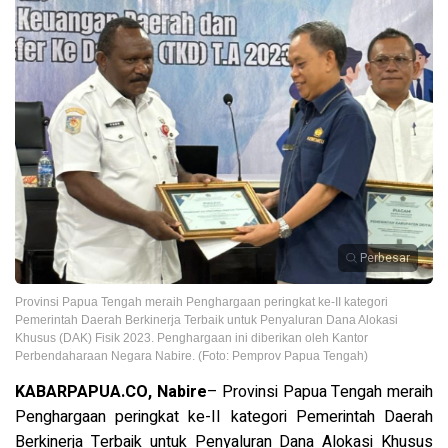
Perbesar
Provinsi Papua Tengah meraih Penghargaan peringkat ke-II kategori
Pemerintah Daerah Berkinerja Terbaik untuk Penyaluran Dana Alokasi
Khusus (DAK) Fisik 2023. Penghargaan ini diberikan oleh Kantor
Perbendaharaan Negara Nabire. (Foto: Pemprov Papua Tengah)
KABARPAPUA.CO, Nabire
– Provinsi Papua Tengah meraih
Penghargaan peringkat ke-II kategori Pemerintah Daerah
Berkinerja Terbaik untuk Penyaluran Dana Alokasi Khusus