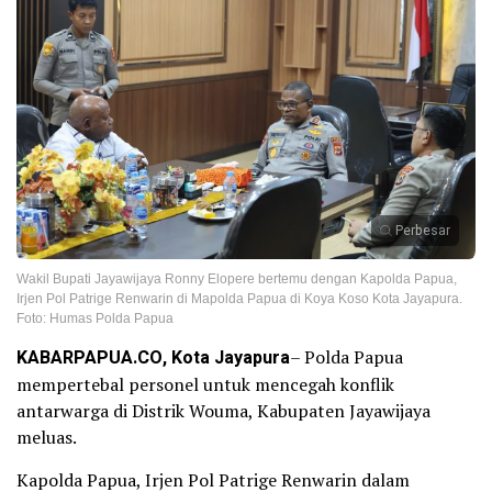
Perbesar
Wakil Bupati Jayawijaya Ronny Elopere bertemu dengan Kapolda Papua,
Irjen Pol Patrige Renwarin di Mapolda Papua di Koya Koso Kota Jayapura.
Foto: Humas Polda Papua
KABARPAPUA.CO, Kota Jayapura
– Polda Papua
mempertebal personel untuk mencegah konflik
antarwarga di Distrik Wouma, Kabupaten Jayawijaya
meluas.
Kapolda Papua, Irjen Pol Patrige Renwarin dalam