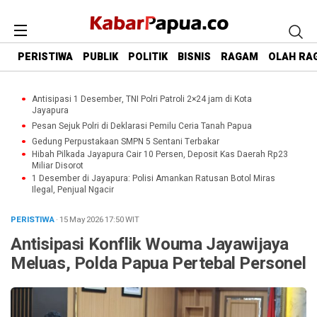
PERISTIWA
PUBLIK
POLITIK
BISNIS
RAGAM
OLAH RA
Antisipasi 1 Desember, TNI Polri Patroli 2×24 jam di Kota
Jayapura
Pesan Sejuk Polri di Deklarasi Pemilu Ceria Tanah Papua
Gedung Perpustakaan SMPN 5 Sentani Terbakar
Hibah Pilkada Jayapura Cair 10 Persen, Deposit Kas Daerah Rp23
Miliar Disorot
1 Desember di Jayapura: Polisi Amankan Ratusan Botol Miras
Ilegal, Penjual Ngacir
PERISTIWA
· 15 May 2026
17:50
WIT
Antisipasi Konflik Wouma Jayawijaya
Meluas, Polda Papua Pertebal Personel