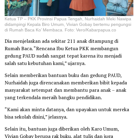
Ketua TP – PKK Provinsi Papua Tengah, Nurhaidah Meki Nawipa
didampingi Kepala Biro Umum, Vivian Gobay bertemu pengungsi
di Rumah Baca Ko’ Membaca. Foto: Vero/Kabarpapua.co
Dia menjelaskan ada sekitar 211 anak ditampung di
Rumah Baca. “Rencana Ibu Ketua PKK membangun
gedung PAUD sudah sangat tepat karena itu menjadi
salah satu kebutuhan kami,” ujarnya.
Selain memberikan bantuan buku dan gedung PAUD,
Nurhaidah juga direncanakan memberikan bibit kepada
masyarakat setempat dan membantu para anak – anak
yang terkendala meraih bangku pendidikan.
“Kami akan minta datanya, dan upayakan untuk mereka
bisa sekolah disini,” jelasnya.
Selain itu, bantuan juga diberikan oleh Karo Umum,
Vivian Gobay berupa rak buku, alat tulis dan juga