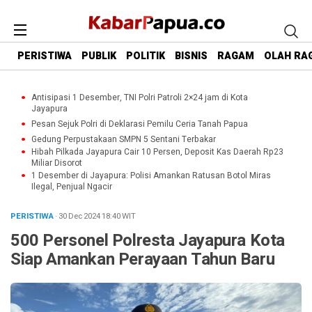
PERISTIWA
PUBLIK
POLITIK
BISNIS
RAGAM
OLAH RA
Antisipasi 1 Desember, TNI Polri Patroli 2×24 jam di Kota
Jayapura
Pesan Sejuk Polri di Deklarasi Pemilu Ceria Tanah Papua
Gedung Perpustakaan SMPN 5 Sentani Terbakar
Hibah Pilkada Jayapura Cair 10 Persen, Deposit Kas Daerah Rp23
Miliar Disorot
1 Desember di Jayapura: Polisi Amankan Ratusan Botol Miras
Ilegal, Penjual Ngacir
PERISTIWA
· 30 Dec 2024
18:40
WIT
500 Personel Polresta Jayapura Kota
Siap Amankan Perayaan Tahun Baru