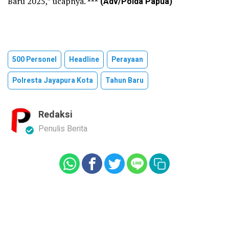
Baru 2025,” ucapnya.
*** (Adv/Polda Papua)
500 Personel
Headline
Perayaan
Polresta Jayapura Kota
Tahun Baru
Redaksi
Penulis Berita