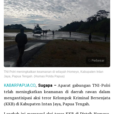
Perbesar
TNI Polri meningkatkan keamanan di wilayah Homeyo, Kabupaten Intan
Jaya, Papua Tengah. (Humas Polda Papua)
KABARPAPUA.CO
,
Sugapa –
Aparat gabungan TNI-Polri
telah meningkatkan keamanan di daerah rawan dalam
mengantisipasi aksi teror Kelompok Kriminal Bersenjata
(KKB) di Kabupaten Intan Jaya, Papua Tengah.
Langkah ini menyusul aksi teror KKB di Distrik Homoye,