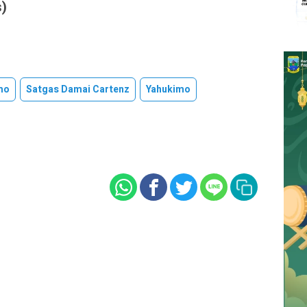
s)
mo
Satgas Damai Cartenz
Yahukimo