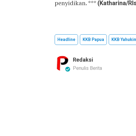
penyidikan. ***
(Katharina/Rl
Headline
KKB Papua
KKB Yahuki
Redaksi
Penulis Berita