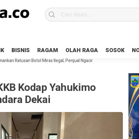
Patroli 2×24 jam di Kota Jayapura
Pesan Sejuk Polri di Deklarasi Pemi
IK
BISNIS
RAGAM
OLAH RAGA
SOSOK
N
ntani Terbakar
Hibah Pilkada Jayapura Cair 10 Persen, Deposit Kas D
ankan Ratusan Botol Miras Ilegal, Penjual Ngacir
KKB Kodap Yahukimo
ndara Dekai