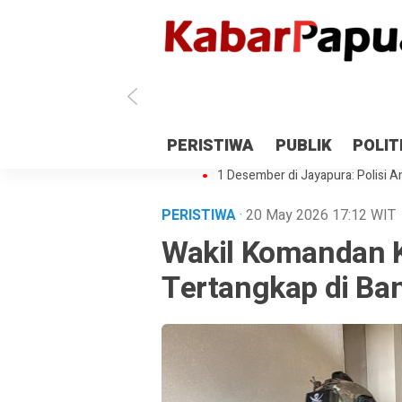
Antisipasi 1 Desember, TNI Polri 
PERISTIWA
PUBLIK
POLIT
Gedung Perpustakaan SMPN 5 Se
1 Desember di Jayapura: Polisi Am
PERISTIWA
· 20 May 2026
17:12
WIT
Wakil Komandan 
Tertangkap di Ba