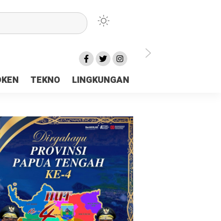
lu Ceria Tanah Papua
OKEN
TEKNO
LINGKUNGAN
aerah Rp23 Miliar Disorot