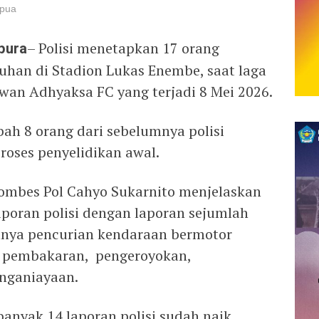
apua
pura
– Polisi menetapkan 17 orang
uhan di Stadion Lukas Enembe, saat laga
awan Adhyaksa FC yang terjadi 8 Mei 2026.
ah 8 orang dari sebelumnya polisi
oses penyelidikan awal.
ombes Pol Cahyo Sukarnito menjelaskan
laporan polisi dengan laporan sejumlah
ranya pencurian kendaraan bermotor
, pembakaran, pengeroyokan,
nganiayaan.
ebanyak 14 laporan polisi sudah naik