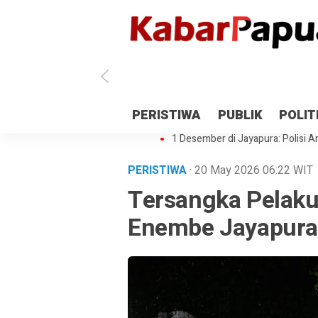
Antisipasi 1 Desember, TNI Polri 
PERISTIWA
PUBLIK
POLIT
Gedung Perpustakaan SMPN 5 Se
1 Desember di Jayapura: Polisi Am
PERISTIWA
· 20 May 2026
06:22
WIT
Tersangka Pelaku
Enembe Jayapur