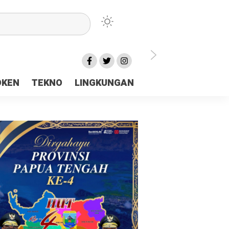
lu Ceria Tanah Papua
OKEN
TEKNO
LINGKUNGAN
aerah Rp23 Miliar Disorot