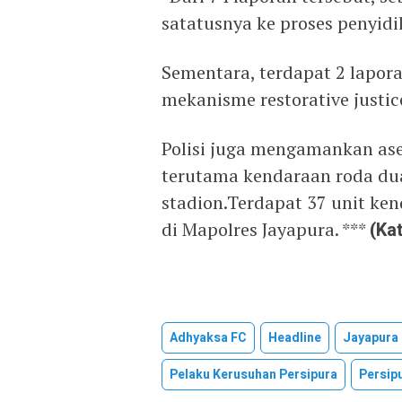
satatusnya ke proses penyidi
Sementara, terdapat 2 lapora
mekanisme restorative justic
Polisi juga mengamankan ase
terutama kendaraan roda dua 
stadion.Terdapat 37 unit ken
di Mapolres Jayapura. ***
(Ka
Adhyaksa FC
Headline
Jayapura
Pelaku Kerusuhan Persipura
Persip