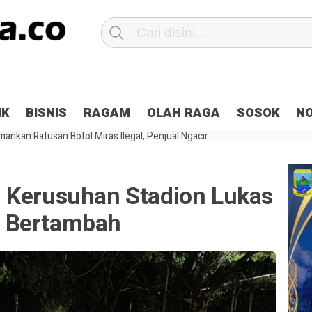
Patroli 2×24 jam di Kota Jayapura
Pesan Sejuk Polri di Deklarasi Pemi
IK
BISNIS
RAGAM
OLAH RAGA
SOSOK
N
ntani Terbakar
Hibah Pilkada Jayapura Cair 10 Persen, Deposit Kas D
ankan Ratusan Botol Miras Ilegal, Penjual Ngacir
 Kerusuhan Stadion Lukas
a Bertambah