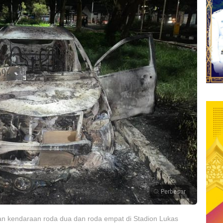
Perbesar
an kendaraan roda dua dan roda empat di Stadion Lukas