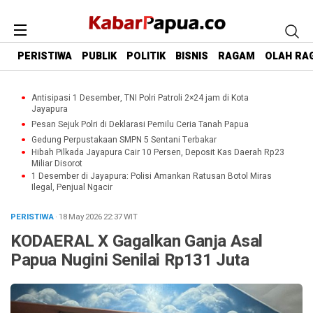
PERISTIWA
PUBLIK
POLITIK
BISNIS
RAGAM
OLAH RA
Antisipasi 1 Desember, TNI Polri Patroli 2×24 jam di Kota
Jayapura
Pesan Sejuk Polri di Deklarasi Pemilu Ceria Tanah Papua
Gedung Perpustakaan SMPN 5 Sentani Terbakar
Hibah Pilkada Jayapura Cair 10 Persen, Deposit Kas Daerah Rp23
Miliar Disorot
1 Desember di Jayapura: Polisi Amankan Ratusan Botol Miras
Ilegal, Penjual Ngacir
PERISTIWA
· 18 May 2026
22:37
WIT
KODAERAL X Gagalkan Ganja Asal
Papua Nugini Senilai Rp131 Juta