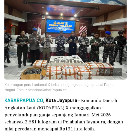
Perbesar
Keterangan pers Lantamal X terkait pengungkapan ganja asal Papua
Nugini. Foto: Katharina/KabarPapua.co
KABARPAPUA.CO
, Kota Jayapura
– Komando Daerah
Angkatan Laut (KODAERAL) X menggagalkan
penyelundupan ganja sepanjang Januari-Mei 2026
sebanyak 2,581 kilogram di Pelabuhan Jayapura, dengan
nilai peredaran mencapai Rp131 juta lebih.