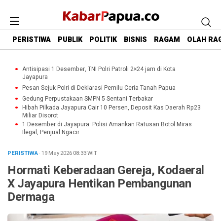
PERISTIWA
PUBLIK
POLITIK
BISNIS
RAGAM
OLAH RA
Antisipasi 1 Desember, TNI Polri Patroli 2×24 jam di Kota
Jayapura
Pesan Sejuk Polri di Deklarasi Pemilu Ceria Tanah Papua
Gedung Perpustakaan SMPN 5 Sentani Terbakar
Hibah Pilkada Jayapura Cair 10 Persen, Deposit Kas Daerah Rp23
Miliar Disorot
1 Desember di Jayapura: Polisi Amankan Ratusan Botol Miras
Ilegal, Penjual Ngacir
PERISTIWA
· 19 May 2026
08:33
WIT
Hormati Keberadaan Gereja, Kodaeral
X Jayapura Hentikan Pembangunan
Dermaga