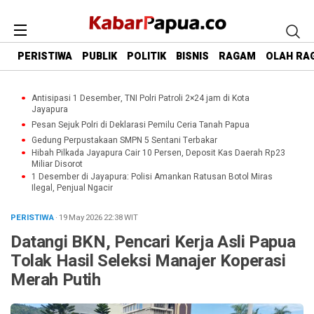
PERISTIWA
PUBLIK
POLITIK
BISNIS
RAGAM
OLAH RA
Antisipasi 1 Desember, TNI Polri Patroli 2×24 jam di Kota
Jayapura
Pesan Sejuk Polri di Deklarasi Pemilu Ceria Tanah Papua
Gedung Perpustakaan SMPN 5 Sentani Terbakar
Hibah Pilkada Jayapura Cair 10 Persen, Deposit Kas Daerah Rp23
Miliar Disorot
1 Desember di Jayapura: Polisi Amankan Ratusan Botol Miras
Ilegal, Penjual Ngacir
PERISTIWA
· 19 May 2026
22:38
WIT
Datangi BKN, Pencari Kerja Asli Papua
Tolak Hasil Seleksi Manajer Koperasi
Merah Putih