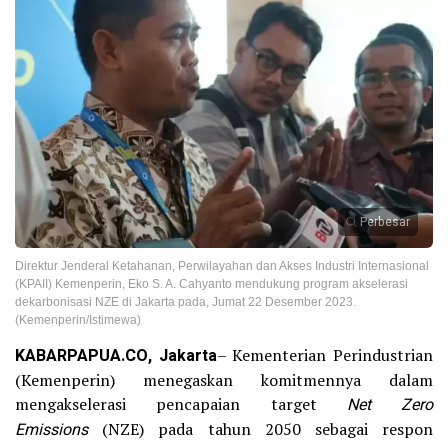
Perbesar
Direktur Jenderal Ketahanan, Perwilayahan dan Akses Industri Internasional
(KPAII) Kemenperin, Eko S. A. Cahyanto mendukung program akselerasi
dekarbonisasi NZE di Jakarta pada, Jumat 22 Desember 2023.
(Kemenperin/Istimewa)
KABARPAPUA.CO, Jakarta
– Kementerian Perindustrian
(Kemenperin) menegaskan komitmennya dalam
mengakselerasi pencapaian target
Net Zero
Emissions
(NZE) pada tahun 2050 sebagai respon