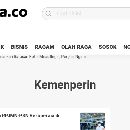
Patroli 2×24 jam di Kota Jayapura
Pesan Sejuk Polri di Deklarasi Pemi
IK
BISNIS
RAGAM
OLAH RAGA
SOSOK
N
ntani Terbakar
Hibah Pilkada Jayapura Cair 10 Persen, Deposit Kas D
ankan Ratusan Botol Miras Ilegal, Penjual Ngacir
Kemenperin
i RPJMN-PSN Beroperasi di