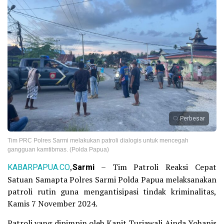
Perbesar
Tim PRC Polres Sarmi melakukan patroli dialogis untuk mencegah
gangguan kamtibmas. (Polda Papua)
KABARPAPUA.CO
,
Sarmi
– Tim Patroli Reaksi Cepat
Satuan Samapta Polres Sarmi Polda Papua melaksanakan
patroli rutin guna mengantisipasi tindak kriminalitas,
Kamis 7 November 2024.
Patroli yang dipimpin oleh Kanit Turjawali Aipda Yohanis