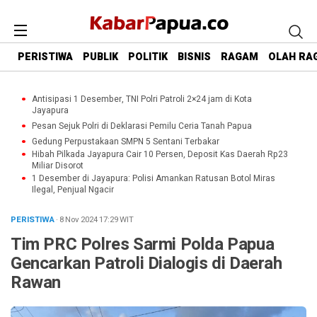
PERISTIWA
PUBLIK
POLITIK
BISNIS
RAGAM
OLAH RA
Antisipasi 1 Desember, TNI Polri Patroli 2×24 jam di Kota
Jayapura
Pesan Sejuk Polri di Deklarasi Pemilu Ceria Tanah Papua
Gedung Perpustakaan SMPN 5 Sentani Terbakar
Hibah Pilkada Jayapura Cair 10 Persen, Deposit Kas Daerah Rp23
Miliar Disorot
1 Desember di Jayapura: Polisi Amankan Ratusan Botol Miras
Ilegal, Penjual Ngacir
PERISTIWA
· 8 Nov 2024
17:29
WIT
Tim PRC Polres Sarmi Polda Papua
Gencarkan Patroli Dialogis di Daerah
Rawan