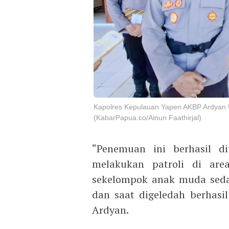
Kapolres Kepulauan Yapen AKBP Ardyan 
(KabarPapua.co/Ainun Faathirjal)
“Penemuan ini berhasil d
melakukan patroli di ar
sekelompok anak muda seda
dan saat digeledah berhasi
Ardyan.