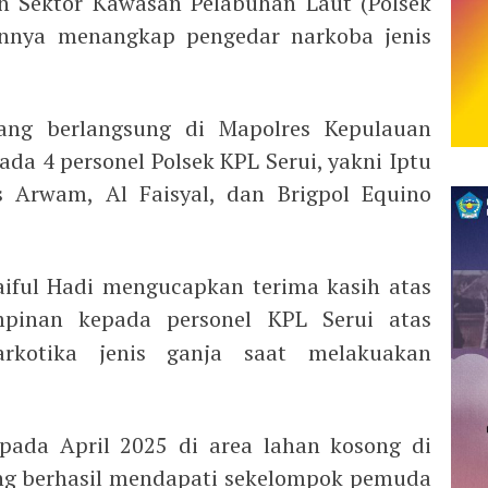
an Sektor Kawasan Pelabuhan Laut (Polsek
lannya menangkap pengedar narkoba jenis
ang berlangsung di Mapolres Kepulauan
da 4 personel Polsek KPL Serui, yakni Iptu
s Arwam, Al Faisyal, dan Brigpol Equino
aiful Hadi mengucapkan terima kasih atas
pinan kepada personel KPL Serui atas
rkotika jenis ganja saat melakuakan
 pada April 2025 di area lahan kosong di
ang berhasil mendapati sekelompok pemuda