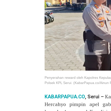
Penyerahan reward oleh Kapolres Kepula
Polsek KPL Serui. (KabarPapua.co/Ainun F
KABARPAPUA.CO
, Serui –
Ka
Hercahyo pimpin apel gab