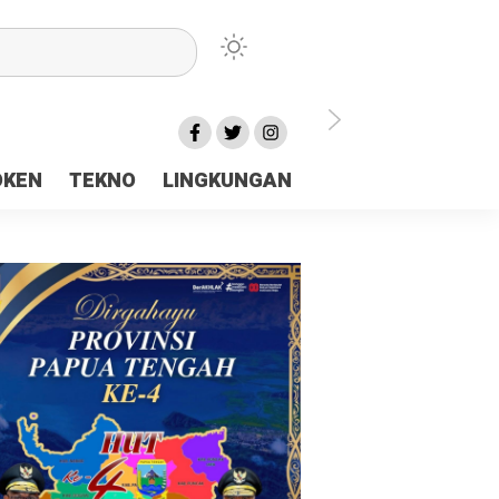
lu Ceria Tanah Papua
OKEN
TEKNO
LINGKUNGAN
aerah Rp23 Miliar Disorot