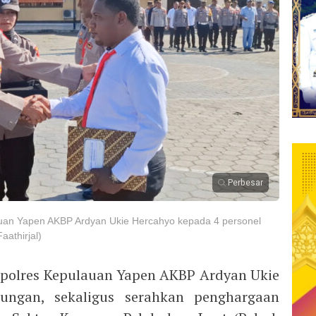
Perbesar
uan Yapen AKBP Ardyan Ukie Hercahyo kepada 4 personel
aathirjal)
polres Kepulauan Yapen AKBP Ardyan Ukie
ungan, sekaligus serahkan penghargaan