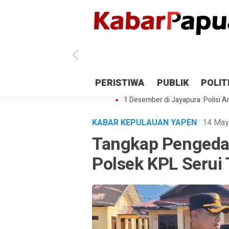
Antisipasi 1 Desember, TNI Polri 
PERISTIWA
PUBLIK
POLIT
Gedung Perpustakaan SMPN 5 Se
1 Desember di Jayapura: Polisi Am
KABAR KEPULAUAN YAPEN
· 14 Ma
Tangkap Pengedar
Polsek KPL Serui