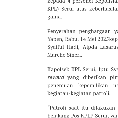
kepada 4 personel Kepolisi
KPL) Serui atas keberhasi
ganja.
Penyerahan penghargaan y
Yapen, Rabu, 14 Mei 2025kepa
Syaiful Hadi, Aipda Lasaru
Marcho Sineri.
Kapolsek KPL Serui, Iptu Sy
r
eward
yang diberikan pim
penemuan kepemilikan na
kegiatan-kegiatan patroli.
“Patroli saat itu dilakukan
belakang Pos KPLP Serui, y