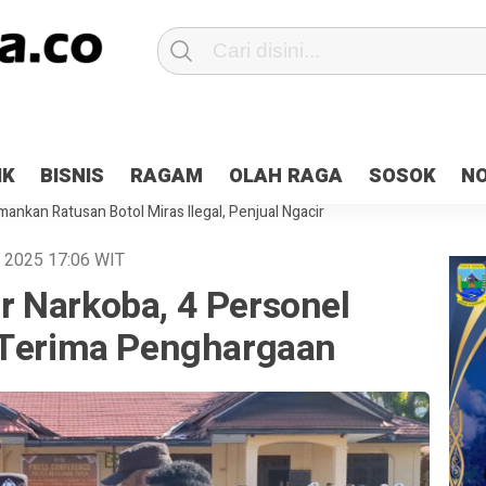
Patroli 2×24 jam di Kota Jayapura
Pesan Sejuk Polri di Deklarasi Pemi
IK
BISNIS
RAGAM
OLAH RAGA
SOSOK
N
ntani Terbakar
Hibah Pilkada Jayapura Cair 10 Persen, Deposit Kas D
ankan Ratusan Botol Miras Ilegal, Penjual Ngacir
y 2025
17:06
WIT
 Narkoba, 4 Personel
 Terima Penghargaan