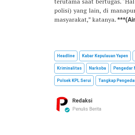
terutama saat bertugas. “Hal
polisi) yang lain, di manap
masyarakat,” katanya.
***(Ai
Headline
Kabar Kepulauan Yapen
Kriminalitas
Narkoba
Pengedar 
Polsek KPL Serui
Tangkap Pengeda
Redaksi
Penulis Berita