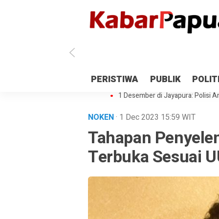
Antisipasi 1 Desember, TNI Polri 
PERISTIWA
PUBLIK
POLIT
Gedung Perpustakaan SMPN 5 Se
1 Desember di Jayapura: Polisi Am
NOKEN
· 1 Dec 2023
15:59
WIT
Tahapan Penyelen
Terbuka Sesuai U