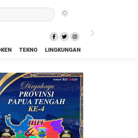
lu Ceria Tanah Papua
OKEN
TEKNO
LINGKUNGAN
aerah Rp23 Miliar Disorot