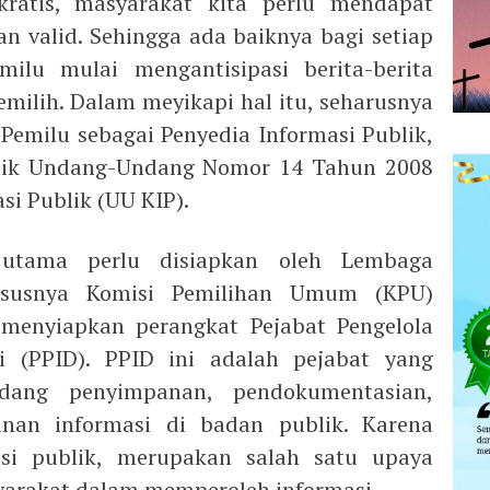
ratis, masyarakat kita perlu mendapat
n valid. Sehingga ada baiknya bagi setiap
ilu mulai mengantisipasi berita-berita
ilih. Dalam meyikapi hal itu, seharusnya
Pemilu sebagai Penyedia Informasi Publik,
ik Undang-Undang Nomor 14 Tahun 2008
si Publik (UU KIP).
utama perlu disiapkan oleh Lembaga
hususnya Komisi Pemilihan Umum (KPU)
 menyiapkan perangkat Pejabat Pengelola
 (PPID). PPID ini adalah pejabat yang
dang penyimpanan, pendokumentasian,
anan informasi di badan publik. Karena
si publik, merupakan salah satu upaya
rakat dalam memperoleh informasi.