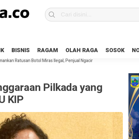
Patroli 2×24 jam di Kota Jayapura
Pesan Sejuk Polri di Deklarasi Pemi
IK
BISNIS
RAGAM
OLAH RAGA
SOSOK
N
ntani Terbakar
Hibah Pilkada Jayapura Cair 10 Persen, Deposit Kas D
ankan Ratusan Botol Miras Ilegal, Penjual Ngacir
ggaraan Pilkada yang
U KIP