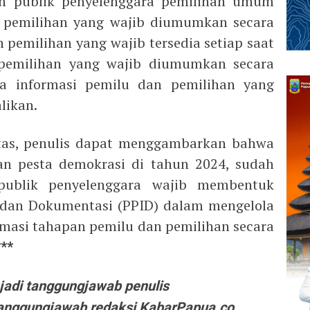
an publik penyelenggara pemilihan umum
n pemilihan yang wajib diumumkan secara
 pemilihan yang wajib tersedia setiap saat
pemilihan yang wajib diumumkan secara
uga informasi pemilu dan pemilihan yang
likan.
atas, penulis dapat menggambarkan bahwa
n pesta demokrasi di tahun 2024, sudah
publik penyelenggara wajib membentuk
i dan Dokumentasi (PPID) dalam mengelola
masi tahapan pemilu dan pemilihan secara
***
jadi tanggungjawab penulis
anggungjawab redaksi KabarPapua.co
.