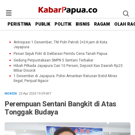
PERISTIWA
PUBLIK
POLITIK
BISNIS
RAGAM
OLAH RA
Antisipasi 1 Desember, TNI Polri Patroli 2×24 jam di Kota
Jayapura
Pesan Sejuk Polri di Deklarasi Pemilu Ceria Tanah Papua
Gedung Perpustakaan SMPN 5 Sentani Terbakar
Hibah Pilkada Jayapura Cair 10 Persen, Deposit Kas Daerah Rp23
Miliar Disorot
1 Desember di Jayapura: Polisi Amankan Ratusan Botol Miras
Ilegal, Penjual Ngacir
NOKEN
· 23 Apr 2024
19:09
WIT
Perempuan Sentani Bangkit di Atas
Tonggak Budaya