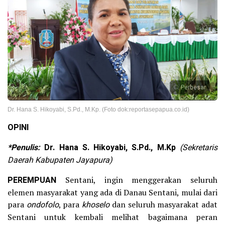
Perbesar
Dr. Hana S. Hikoyabi, S.Pd., M.Kp. (Foto dok:reportasepapua.co.id)
OPINI
*
Penulis:
Dr. Hana S. Hikoyabi, S.Pd., M.Kp
(
Sekretaris
Daerah Kabupaten Jayapura)
PEREMPUAN
Sentani, ingin menggerakan seluruh
elemen masyarakat yang ada di Danau Sentani, mulai dari
para
ondofolo
, para
khoselo
dan seluruh masyarakat adat
Sentani untuk kembali melihat bagaimana peran