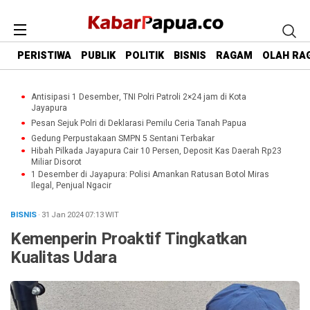
PERISTIWA
PUBLIK
POLITIK
BISNIS
RAGAM
OLAH RA
Antisipasi 1 Desember, TNI Polri Patroli 2×24 jam di Kota
Jayapura
Pesan Sejuk Polri di Deklarasi Pemilu Ceria Tanah Papua
Gedung Perpustakaan SMPN 5 Sentani Terbakar
Hibah Pilkada Jayapura Cair 10 Persen, Deposit Kas Daerah Rp23
Miliar Disorot
1 Desember di Jayapura: Polisi Amankan Ratusan Botol Miras
Ilegal, Penjual Ngacir
BISNIS
· 31 Jan 2024
07:13
WIT
Kemenperin Proaktif Tingkatkan
Kualitas Udara