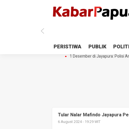
Antisipasi 1 Desember, TNI Polri 
PERISTIWA
PUBLIK
POLIT
Gedung Perpustakaan SMPN 5 Se
1 Desember di Jayapura: Polisi Am
Tular Nalar Mafindo Jayapura Per
6 August 2024 - 19:29 WIT