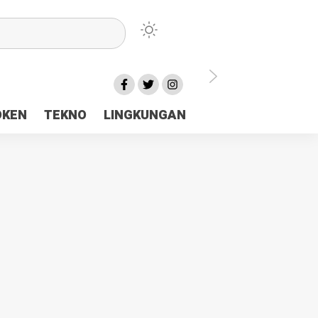
lu Ceria Tanah Papua
OKEN
TEKNO
LINGKUNGAN
aerah Rp23 Miliar Disorot