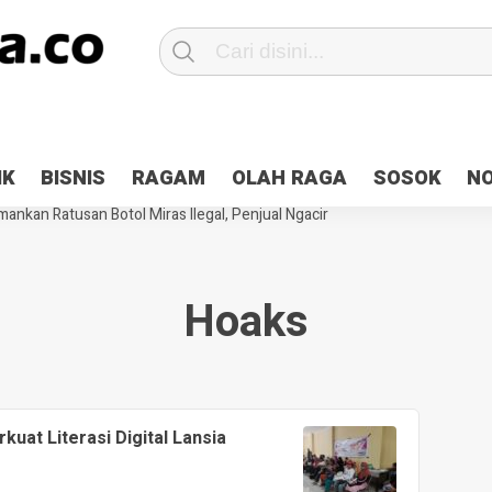
Patroli 2×24 jam di Kota Jayapura
Pesan Sejuk Polri di Deklarasi Pemi
IK
BISNIS
RAGAM
OLAH RAGA
SOSOK
N
ntani Terbakar
Hibah Pilkada Jayapura Cair 10 Persen, Deposit Kas D
ankan Ratusan Botol Miras Ilegal, Penjual Ngacir
Hoaks
kuat Literasi Digital Lansia