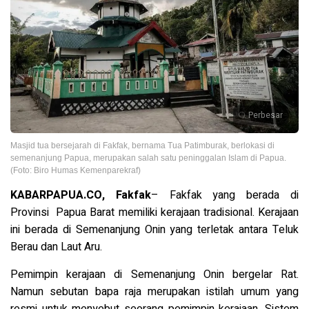
Perbesar
Masjid tua bersejarah di Fakfak, bernama Tua Patimburak, berlokasi di
semenanjung Papua, merupakan salah satu peninggalan Islam di Papua.
(Foto: Biro Humas Kemenparekraf)
KABARPAPUA.CO, Fakfak
– Fakfak yang berada di
Provinsi Papua Barat memiliki kerajaan tradisional. Kerajaan
ini berada di Semenanjung Onin yang terletak antara Teluk
Berau dan Laut Aru.
Pemimpin kerajaan di Semenanjung Onin bergelar Rat.
Namun sebutan bapa raja merupakan istilah umum yang