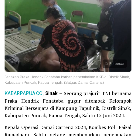
Perbesar
Jenazah Praka Hendrik Fonataba korban penembakan KKB di Distrik Sinak,
Kabupaten Puncak, Papua Tengah. (Satgas Damai Cartenz)
KABARPAPUA.CO
,
Sinak –
Seorang prajurit TNI bernama
Praka Hendrik Fonataba gugur ditembak Kelompok
Kriminal Bersenjata di Kampung Tapulinik, Distrik Sinak,
Kabupaten Puncak, Papua Tengah, Sabtu 15 Juni 2024.
Kepala Operasi Damai Cartenz 2024, Kombes Pol Faizal
Ramadhani, Sabtu petang membenarkan penembakan