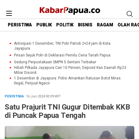
PERISTIWA
PUBLIK
POLITIK
BISNIS
RAGAM
OLAH RA
Antisipasi 1 Desember, TNI Polri Patroli 2×24 jam di Kota
Jayapura
Pesan Sejuk Polri di Deklarasi Pemilu Ceria Tanah Papua
Gedung Perpustakaan SMPN 5 Sentani Terbakar
Hibah Pilkada Jayapura Cair 10 Persen, Deposit Kas Daerah Rp23
Miliar Disorot
1 Desember di Jayapura: Polisi Amankan Ratusan Botol Miras
Ilegal, Penjual Ngacir
PERISTIWA
· 16 Jun 2024
00:09
WIT
Satu Prajurit TNI Gugur Ditembak KKB
di Puncak Papua Tengah