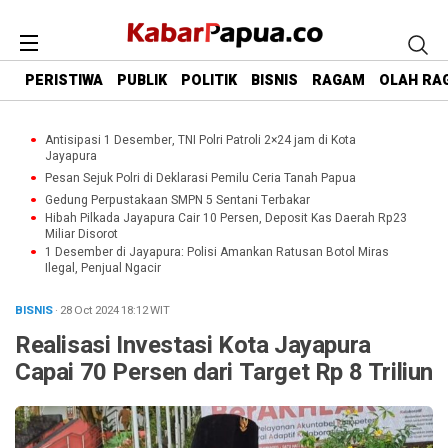
PERISTIWA
PUBLIK
POLITIK
BISNIS
RAGAM
OLAH RA
Antisipasi 1 Desember, TNI Polri Patroli 2×24 jam di Kota
Jayapura
Pesan Sejuk Polri di Deklarasi Pemilu Ceria Tanah Papua
Gedung Perpustakaan SMPN 5 Sentani Terbakar
Hibah Pilkada Jayapura Cair 10 Persen, Deposit Kas Daerah Rp23
Miliar Disorot
1 Desember di Jayapura: Polisi Amankan Ratusan Botol Miras
Ilegal, Penjual Ngacir
BISNIS
· 28 Oct 2024
18:12
WIT
Realisasi Investasi Kota Jayapura
Capai 70 Persen dari Target Rp 8 Triliun