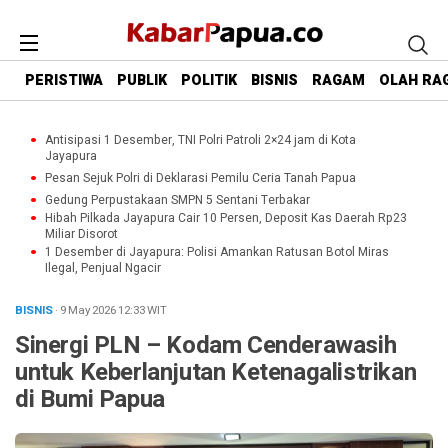
PERISTIWA
PUBLIK
POLITIK
BISNIS
RAGAM
OLAH RA
Antisipasi 1 Desember, TNI Polri Patroli 2×24 jam di Kota
Jayapura
Pesan Sejuk Polri di Deklarasi Pemilu Ceria Tanah Papua
Gedung Perpustakaan SMPN 5 Sentani Terbakar
Hibah Pilkada Jayapura Cair 10 Persen, Deposit Kas Daerah Rp23
Miliar Disorot
1 Desember di Jayapura: Polisi Amankan Ratusan Botol Miras
Ilegal, Penjual Ngacir
BISNIS
· 9 May 2026
12:33
WIT
Sinergi PLN – Kodam Cenderawasih
untuk Keberlanjutan Ketenagalistrikan
di Bumi Papua