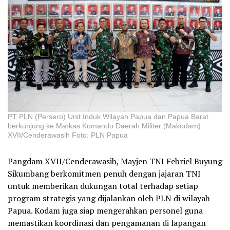
PT PLN (Persero) Unit Induk Wilayah Papua dan Papua Barat
berkunjung ke Markas Komando Daerah Militer (Makodam)
XVII/Cenderawasih Foto: PLN Papua
Pangdam XVII/Cenderawasih, Mayjen TNI Febriel Buyung
Sikumbang berkomitmen penuh dengan jajaran TNI
untuk memberikan dukungan total terhadap setiap
program strategis yang dijalankan oleh PLN di wilayah
Papua. Kodam juga siap mengerahkan personel guna
memastikan koordinasi dan pengamanan di lapangan