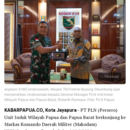
Perbesar
angdam XVII/Cenderawasih, Mayjen TNI Febriel Buyung Sikumbang saar
menyerahkan cinderamata kepada General Manager PLN Unit Induk
Wilayah Papua dan Papua Barat, Roberth Rumsaur. Foto: PLN Papua
KABARPAPUA.CO, Kota Jayapura
– PT PLN (Persero)
Unit Induk Wilayah Papua dan Papua Barat berkunjung ke
Markas Komando Daerah Militer (Makodam)