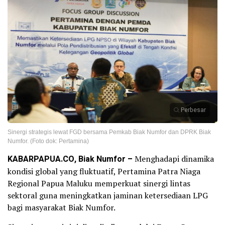
Perbesar
Sinergi strategis lewat FGD bersama Pemkab Biak Numfor dan DPRK Biak
Numfor. (Foto dok: Pertamina)
KABARPAPUA.CO, Biak Numfor –
Menghadapi dinamika
kondisi global yang fluktuatif, Pertamina Patra Niaga
Regional Papua Maluku memperkuat sinergi lintas
sektoral guna meningkatkan jaminan ketersediaan LPG
bagi masyarakat Biak Numfor.